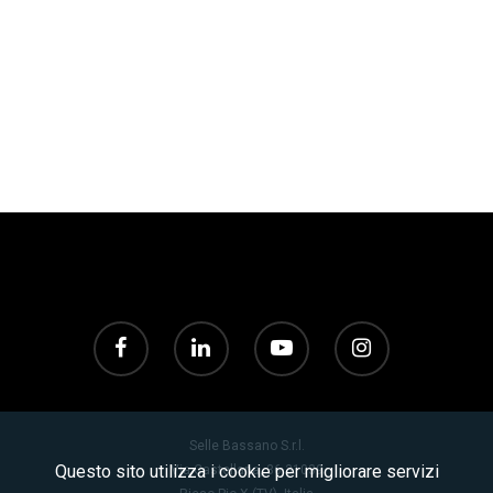
Selle Bassano S.r.l.
Questo sito utilizza i cookie per migliorare servizi
Via Castellana, 36 31039